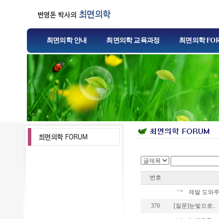
최면의학 안내
최면의학 교육과정
최면의학 FO
번호
제발 도와
370
[질문]눈빛으로..