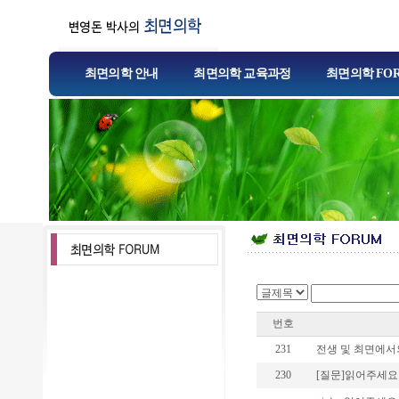
최면의학 안내
최면의학 교육과정
최면의학 FO
번호
231
전생 및 최면에서의 
230
[질문]읽어주세요