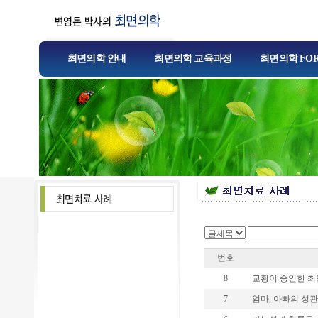
최면의학 안내
최면의학 교육과정
최면의학 FO
번호
8
교황이 승인한 최면
7
엄마, 아빠의 성관