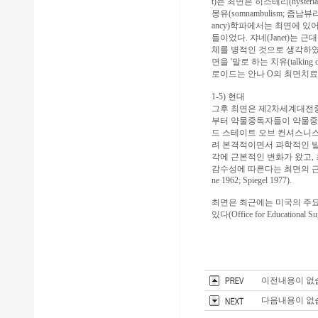
t)는 최면은 히스테리(hysteri
몽유(somnambulism; 
ancy)학파에서는 최면에 있어 
들이었다. 쟈네(Janet)는 근
체를 병적인 것으로 생각하였다.
면을 '말로 하는 치유(talking
로이드는 안나 O의 최면치료
1-5) 현대
그후 최면은 제2차세계대전중
부터 약물중독자들이 약물중독상태에서
드 스테이트 오브 컨셔스니스
려 본격적이면서 과학적인 발
각에 근본적인 변화가 왔고,
감수성에 따른다는 최면의 근본적인 개
ne 1962; Spiegel 1977).
최면은 최근에는 미국의 주요
있다(Office for Educational Sup
이전내용이 없
다음내용이 없