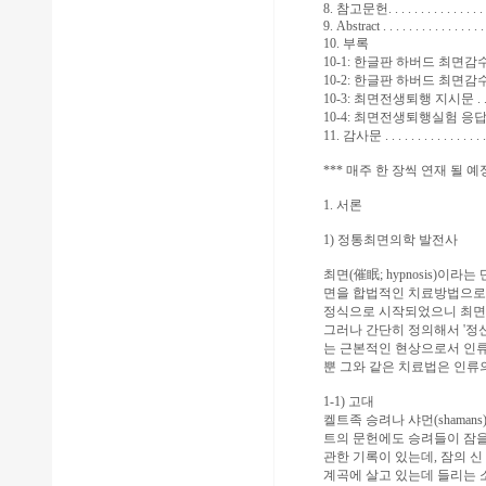
8. 참고문헌. . . . . . . . . . . . . . . .
9. Abstract . . . . . . . . . . . . . . . .
10. 부록
10-1: 한글판 하버드 최면감
10-2: 한글판 하버드 최면감수
10-3: 최면전생퇴행 지시문 . . . . . 
10-4: 최면전생퇴행실험 응답지 . . . 
11. 감사문 . . . . . . . . . . . . . . . .
*** 매주 한 장씩 연재 될
1. 서론
1) 정통최면의학 발전사
최면(催眠; hypnosis)이라는 단
면을 합법적인 치료방법으로 인정한
정식으로 시작되었으니 최면
그러나 간단히 정의해서 '정신집중
는 근본적인 현상으로서 인류
뿐 그와 같은 치료법은 인류
1-1) 고대
켈트족 승려나 샤먼(shama
트의 문헌에도 승려들이 잠을 
관한 기록이 있는데, 잠의 신 
계곡에 살고 있는데 들리는 소