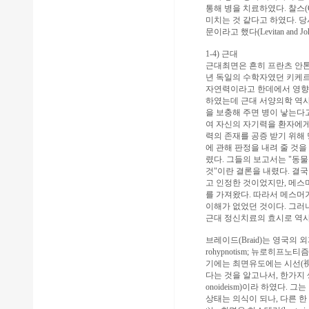
통해 병을 치료하였다. 찰스(C
미치는 것 같다고 하였다. 
문이라고 했다(Levitan and
1-4) 근대
근대최면은 흔히 프란츠 안톤 메스머
년 독일의 수학자였던 키케르(Ki
자연력이라고 한데에서 영향을
하였는데 근대 서양의학 역사
을 보충해 주면 병이 낳는다
여 자신의 자기력을 환자에게
력의 존재를 공증 받기 위해
에 관해 판정을 내려 줄 것을 요청하
렸다. 그들의 보고서는 "동물자
것"이란 결론을 내렸다. 결
고 인정한 것이었지만, 메스
를 가져왔다. 따라서 메스머
이해가 없었던 것이다. 그러
근대 정신치료의 효시로 역사
브레이드(Braid)는 영국의 외
rohypnotism; 뉴로히
기에는 최면유도에는 시선(視
다는 것을 알고나서, 한가지
onoideism)이라 하였다. 그
상태는 의식이 되나, 다른 한 