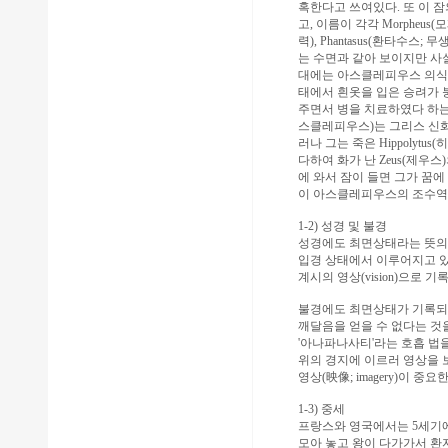
혹한다고 쓰여있다. 또 이 
고, 이름이 각각 Morpheus
력), Phantasus(환타수
는 수면과 같아 보이지만 사
대에는 아스클레피우스 의식(the
태에서 흰옷을 입은 승려가 
주면서 병을 치료하였다 하는데,
스클레피우스)는 그리스 신화
러나 그는 죽은 Hippoly
다하여 화가 난 Zeus(제우
에 와서 잠이 들면 그가 꿈에 
이 아스클레피우스의 조수역할
1-2) 성경 및 불경
성경에도 최면상태라는 뜻의 몰
입경 상태에서 이루어지고 있다
계시의 영상(vision)으로 기
불경에도 최면상태가 기록되
깨달음을 얻을 수 없다는 것
'아나파나사티'라는 호흡 법
위의 경지에 이르러 영상을 
영상(映像; imagery)이 중
1-3) 중세
프랑스와 영국에서는 5세기에서부터
모아 놓고 왕이 다가가서 환