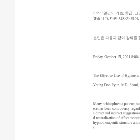
각각 3일간의 기초, 중급,
겠습니다. 다만 시차가 있어,
본인은 다음과 같이 강의를 
Friday, October 15, 2021 8:0
The Effective Use of Hypnosis 
Young Don Pyun, MD, Seoul, R
Many schizophrenia patients s
ere has been controversy regard
s direct and indirect suggestio
d neutralization of affect associ
hypnotherapeutic structure and 
s.